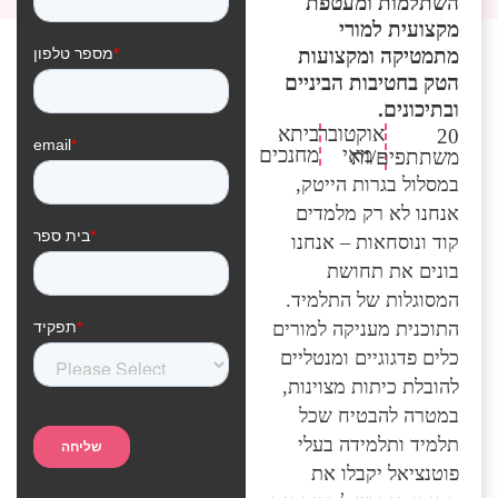
השתלמות ומעטפת
מקצועית למורי
מתמטיקה ומקצועות
הטק בחטיבות הביניים
ובתיכונים.
אוקטובר
ביתא
20
- מאי
מחנכים
משתתפים/ות
במסלול בגרות הייטק,
אנחנו לא רק מלמדים
קוד ונוסחאות – אנחנו
בונים את תחושת
המסוגלות של התלמיד.
התוכנית מעניקה למורים
כלים פדגוגיים ומנטליים
להובלת כיתות מצוינות,
במטרה להבטיח שכל
תלמיד ותלמידה בעלי
פוטנציאל יקבלו את