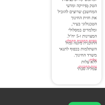
הטק (פיזיקה ומדעי
המחשב) שרוצים להוביל
את חזית החינוך
הטכנולוגי בעיר,
ומלמדים במסלולי
המצוינות ו-5 יח"ל.
בסיום התכנית תקבלו:
התוכנית מקנה גמול
השתלמות בכפוף לתנאי
משרד החינוך.
עלות:
ללא עלות
צוות התכנית:
עמליה סבתי