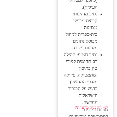
(כהכנה למסלולי
העילית).
נתיב מנהיגות:
קבוצת מובילי
מצוינות
בית-ספרית לניהול
מבוסס נתונים
ומניעת נשירה.
נתיב חט"ע: קהילה
רב-תחומית למורי
טק בתיכון
(מתמטיקה, פיזיקה
ומדעי המחשב)
בדגש על הבגרות
הישראלית
החדשה.
למי התכנית מיועדת?
מורות ומורים
למתמטיקה ומקצועות