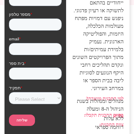
ייחודיים בהתאם
לתשוקה או רעיון פדגוגי.
ניפגש עם דמויות מפתח
מעולמות הכלכלה,
היזמות, והפוליטיקה
הארגונית. נעמיק
בלמידת עמיתים/ות
מתוך הפרויקטים השונים
ונקדם תהליכים רחבי
היקף הנוגעים לסוגיות
ליבה בבית הספר או
במרחב העירוני.
למי התכנית מיועדת?
מנהלים ומנהלות בשנת
הניהול ה-8 ומעלה
בסיום התכנית תקבלו:
עלות:
ללא עלות
צוות התכנית:
רוחמה ספראי