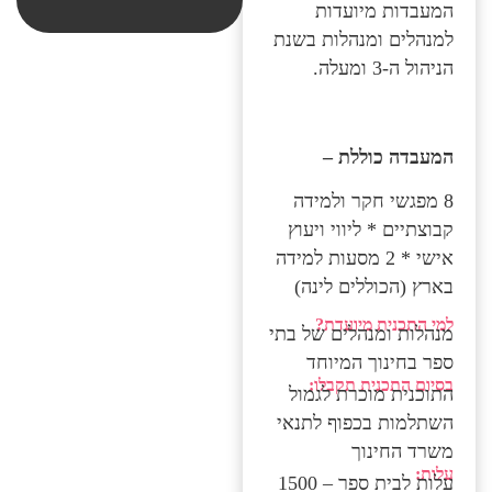
המעבדות מיועדות
למנהלים ומנהלות בשנת
הניהול ה-3 ומעלה.
המעבדה כוללת –
8 מפגשי חקר ולמידה
קבוצתיים * ליווי ויעוץ
אישי * 2 מסעות למידה
בארץ (הכוללים לינה)
למי התכנית מיועדת?
מנהלות ומנהלים של בתי
ספר בחינוך המיוחד
בסיום התכנית תקבלו:
התוכנית מוכרת לגמול
השתלמות בכפוף לתנאי
משרד החינוך
עלות:
עלות לבית ספר – 1500