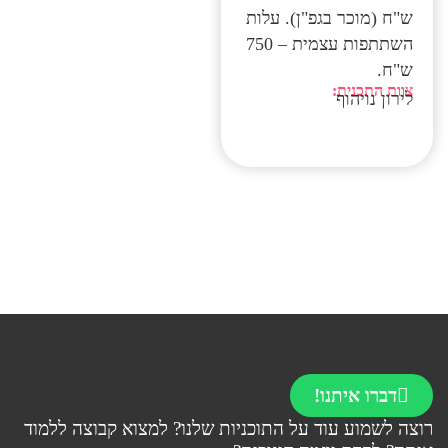
ש"ח (מוכר בגפ"ן). עלות
השתתפות עצמית – 750
ש"ח.
צוות התכנית:
לירון נויהוף
דברו איתנו!
רוצה לשמוע עוד על התוכניות שלנו? למצוא קבוצה ללמוד