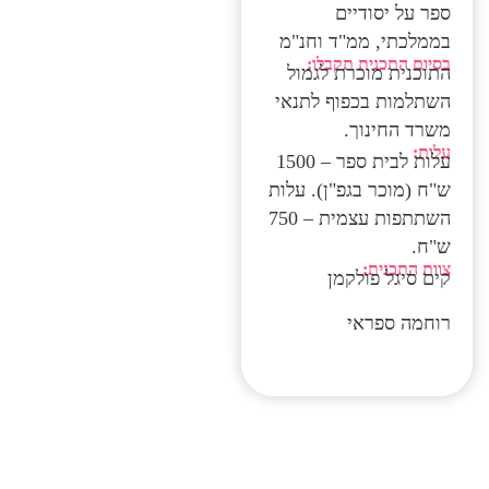
ספר על יסודיים
בממלכתי, ממ"ד וחנ"מ
בסיום התכנית תקבלו:
התוכנית מוכרת לגמול
השתלמות בכפוף לתנאי
משרד החינוך.
עלות:
עלות לבית ספר – 1500
ש"ח (מוכר בגפ"ן). עלות
השתתפות עצמית – 750
ש"ח.
צוות התכנית:
קים סיגל פולקמן
רוחמה ספראי