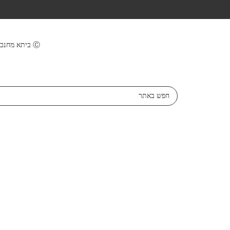
Ⓒ ביתא מחנכים | מבית מנהל חינוך ירושלים | עיצוב ופיתוח: