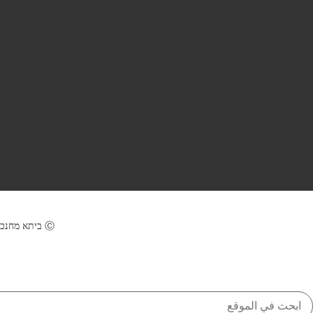
Ⓒ ביתא מחנכים | מבית מנהל חינוך ירושלים | עיצוב ופיתוח: