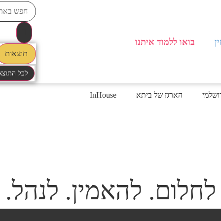
ן
בואו ללמוד איתנו
תוצאות
לכל התוצא
רושלמי
הארגז של ביתא
InHouse
לחלום. להאמין. לנהל.