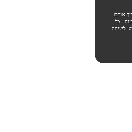
יך אותם
ח - כל
ע. לשיחה