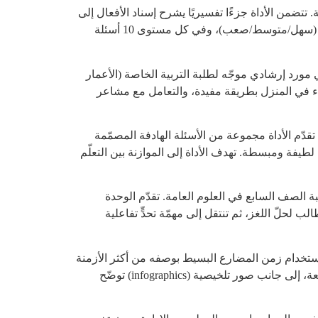
 تتضمن الأداة جزءًا تفسيريًا يشرح إسناد الأفعال إلى
الضمائر مع التركيز على التثنية والجمع، مدعومًا بتدريبات تطبيقية لترسيخ القاعدة. كما تشمل مسابقة تفاعلية بثلاثة مستويات (سهل/متوسط/صعب)، وفي كل مستوى 10 أسئلة
مورد إرشادي موجّه لطلبة التربية الخاصة (الأعمار
قاء في المنزل بطريقة مفيدة، والتعامل مع مشاعر
قدّم الأداة مجموعة من الأسئلة الهادفة المصمّمة
لطيفة ومبسطة. تهدف الأداة إلى الموازنة بين التعلّم
ة الصف السابع في العلوم العامة. تقدّم الوحدة
لحلّ اللغز، ثم تنتقل إلى مهمّة تحدٍّ تفاعلية
إلى ترسيخ استخدام زمن المضارع البسيط بوصفه من أكثر الأزمنة
شيوعًا في اللغة الإنجليزية. تشمل الأداة لعبة تفاعلية تُحفّز الطالبات على التدرّب على القواعد والاستخدام الصحيح بطريقة ممتعة، إلى جانب صور تلخيصية (infographics) توضّح