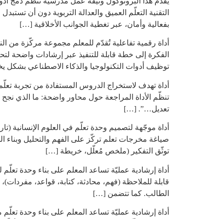
يقدّم هذا البروتوكول وثيقة عمل مدرسية تنظّم دمج أد
التقنية التعلّم العميق والعدالة التربوية دون أن تستبد
بفعالية وأمان، عبر تغطية الجوانب الأخلاقية […]
الفكرة إلى خطة قابلة للتنفيذ عبر إرشادات واضحة لتحد
توظيف أدوات التكنولوجيا والذكاء الاصطناعي بشكل ي
أداة تهدف لاستخراج الدروس المستفادة من تجربة تعلّم 
تنظّم الأداة المراجعة حول محاور واضحة: ما الذي نجح و
تعديل…”. […]
أداة موجّهة لتصميم وحدة تعلّم في العلوم الإنسانية (تا
صياغة مخرجات تعلم تركّز على الفهم والتحليل وبناء ا
توثّق التفكير (ملخص مُعلّل، خريطة […]
أداة إرشادية عمليّة تساعد المعلم على بناء وحدة تعلّم
قابلة للملاحظة (فهم، محادثة، كتابة، قواعد، مفردات)،
الطالب. كما تتضمن […]
أداة إرشادية عمليّة تساعد المعلم على بناء وحدة تعلّم 