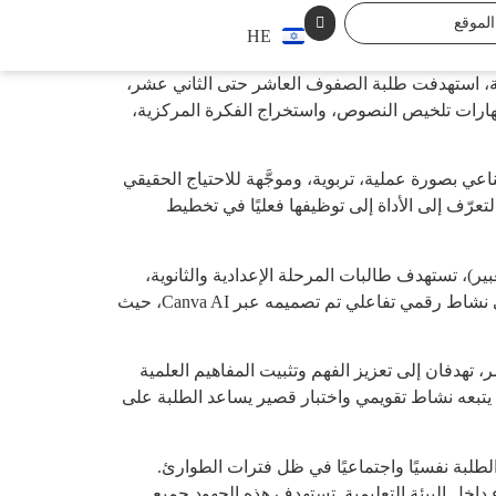
HE
بية، استهدفت طلبة الصفوف العاشر حتى الثاني عشر،
هارات تلخيص النصوص، واستخراج الفكرة المركزية،
عي بصورة عملية، تربوية، وموجَّهة للاحتياج الحقيقي
تعرّف إلى الأداة إلى توظيفها فعليًا في تخطيط
ير)، تستهدف طالبات المرحلة الإعدادية والثانوية،
وتهدف إلى تطوير مهارات اللغة بشكل متكامل من خلال أنشطة متنوعة وممتعة. تأتي الأداة الأولى بعنوان “בלש הפעלים”، وهي نشاط رقمي تفاعلي تم تصميمه عبر Canva AI، حيث
، تهدفان إلى تعزيز الفهم وتثبيت المفاهيم العلمية
ا، يتبعه نشاط تقويمي واختبار قصير يساعد الطلبة على
طلبة نفسيًا واجتماعيًا في ظل فترات الطوارئ.
اخل البيئة التعليمية. تستهدف هذه الجهود جميع