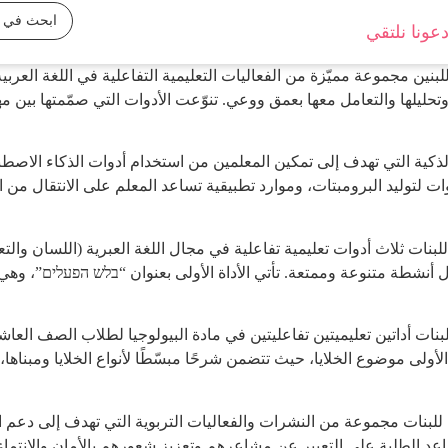
عونا نلتقي
ين مجموعة مميّزة من الفعاليات التعليمية التفاعلية في اللغة العر
يلها والتعامل معها بعمق ووعي. تنوّعت الأدوات التي صمّمتها بين م
لذكية التي تهدف إلى تمكين المعلمين من استخدام أدوات الذكاء الاصطنا
 لتوليد البرومبتات، وموارد تطبيقية تساعد المعلم على الانتقال من ال
بنات ثلاث أدوات تعليمية تفاعلية في مجال اللغة العبرية (اللسان والتعب
نات أداتين تعليميتين تفاعليتين في مادة البيولوجيا لطلاب الصف العاشر
الأولى موضوع الخلايا، حيث تتضمن شرحًا مبسّطًا لأنواع الخلايا ومبناه
للبنات مجموعة من النشرات والفعاليات التربوية التي تهدف إلى دعم ال
 الطلبة على التعبير عن مشاعرهم وتعزيز شعورهم بالأمان والانتماء د