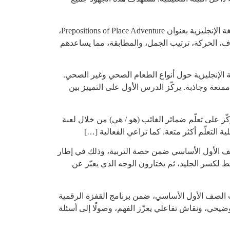
تقدّم المعلمة أسيل داري من مدرسة إبداع الابتدائية للفنون والموسيقى نشاطًا تعليميًا تفاعليًا لطلبة الصف الثاني في مادة اللغة الإنجليزية بعنوان Prepositions of Place Adventure،
، الحركة، ترتيب الجمل، والمطابقة، مما يساعدهم
 الإنجليزية حول أنواع الطعام الصحي وغير الصحي.
تعة وجاذبة. يركّز الدرس الأول على التمييز بين
 على تعلّم ضمائر الغائب (هو / هي) من خلال لعبة
ة التعلّم أكثر متعة. كما تراعي الفعالية […]
لصف الأول الأساسي ضمن حصة التربية، وذلك في إطار
 لكسر الجليد، ثم يختارون الوجه الذي يعبّر عن
لاب الصف الأول الأساسي، ضمن برنامج القفزة الرقمية
وضيحي، ونقاش تفاعلي يعزّز الفهم، وصولًا إلى أسئلة