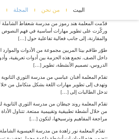
البيت
من نحن
المجلة
د
قدّمت المعلمة هند رموز من مدرسة شعفاط الشاملة للبن
وركّزت على تطوير مهارات أساسية في فهم النصوص وتحل
والمقارنة، إلى جانب فعالية تفاعلية حول […]
طوّر طاقم بيتا المربين مجموعة من الأدوات والموارد ا
داخل الصف. تجمع هذه الحزمة بين أدوات تعريفية، وأدوات
الدروس، تصميم الأنشطة، تطوير […]
تقدّم المعلمة أفنان عباسي من مدرسة الثوري الثانوية لل
تدخل الطالبات إلى […]
تقدّم المعلمة روند جيطان من مدرسة الثوري الثانوية للب
من خلال أنشطة تطبيقية وتقييمية ممتعة. تتناول الأداة 
مراجعة المفاهيم وترسيخها، لتكون […]
تقدّم المعلمة نور زاهدة من مدرسة العيسوية الشاملة 
تتضمن هذه المبادرات أنشطة داعمة وجمل تحفيزية تساعد