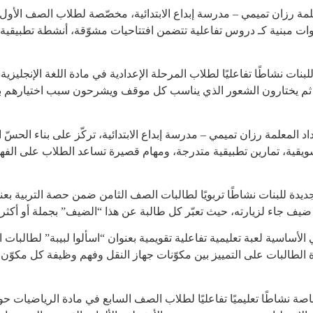
مة رزان تميمي – مدرسة إبداع الابتدائية، مخصّصة لطلاب الصف الأول ف
وات مبنية كـ دروس تفاعلية تتضمن افتتاحيات مشوّقة، أنشطة تطبيقية،
ات نشاطًا تفاعليًا لطلاب المرحلة الإعدادية في مادة اللغة الإنجليزي
 ثم يختارون الشعور الذي يناسب كل موقف ويشرحون سبب اختيارهم با
معلمة رزان تميمي – مدرسة إبداع الابتدائية، تركّز على بناء الحسّ ا
شويقية، تمارين تطبيقية متدرجة، ومهام قصيرة تساعد الطلاب على ال
ة للبنات نشاطًا تربويًا لطالبات الصف الثامن ضمن حصة التربية بعنو
 ضيف جاء لزيارته، حيث تعبّر كل طالبة عن هذا “الضيف” بجملة أو أك
لأساسية لعبة تعليمية تفاعلية تقويمية بعنوان “اسألوا لبيبة” لطالبات
الطالبات على التمييز بين مكوّنات جهاز النقل وفهم وظيفة كل مكوّن ب
صة نشاطًا تعليميًا تفاعليًا لطلاب الصف السابع في مادة الرياضيات حو