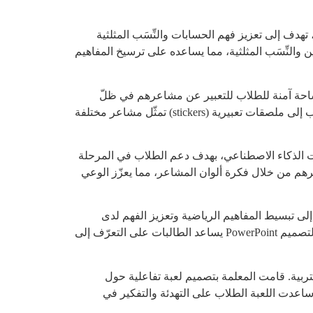
دف إلى تعزيز فهم الحسابات والنِّسَب المثلثية
والنِّسَب المثلثية، مما يساعده على ترسيخ المفاهيم
احة آمنة للطلاب للتعبير عن مشاعرهم في ظلّ
الظروف الصعبة التي يعيشونها خلال فترة الطوارئ. استخدمت المعلمة أدوات الذكاء الاصطناعي (Gemini) لتحويل صور الطلاب إلى ملصقات تعبيرية (stickers) تمثّل مشاعر مختلفة
ات الذكاء الاصطناعي، بهدف دعم الطلاب في المرحلة
رهم من خلال فكرة ألوان المشاعر، مما يعزّز الوعي
ن إلى تبسيط المفاهيم الرياضية وتعزيز الفهم لدى
الطالبات. 1. درس المربّع | التعرّف إلى خصائص المربّع أعدّت المعلمة عرضًا تعليميًّا هادفًا باستخدام أدوات الذكاء الاصطناعي لتصميم PowerPoint يساعد الطالبات على التعرّف إلى
ربية. قامت المعلمة بتصميم لعبة تفاعلية حول
نعيشها. ساعدت اللعبة الطلاب على التهدئة والتفكير في