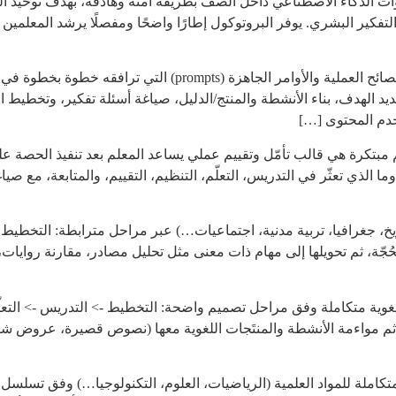
وات الذكاء الاصطناعي داخل الصف بطريقة آمنة وهادفة، بهدف توحيد ال
ل التفكير البشري. يوفر البروتوكول إطارًا واضحًا ومفصلًا يرشد المعلم
أداة رقمية تفاعلية تُقدّم للمعلم مجموعة مركّزة من النصائح العملي
يد الهدف، بناء الأنشطة والمنتج/الدليل، صياغة أسئلة تفكير، وتخطيط 
خدم المحتوى […]
مبتكرة هي قالب تأمّل وتقييم عملي يساعد المعلم بعد تنفيذ الحصة على 
ما الذي تعثّر في التدريس، التعلّم، التنظيم، التقييم، والمتابعة، مع 
ريخ، جغرافيا، تربية مدنية، اجتماعيات…) عبر مراحل مترابطة: التخطيط ->
لحُجّة، ثم تحويلها إلى مهام ذات معنى مثل تحليل مصادر، مقارنة رواي
 لغوية متكاملة وفق مراحل تصميم واضحة: التخطيط -> التدريس -> التعلّ
 ثم مواءمة الأنشطة والمنتَجات اللغوية معها (نصوص قصيرة، عروض شفهي
متكاملة للمواد العلمية (الرياضيات، العلوم، التكنولوجيا…) وفق تسلسل و