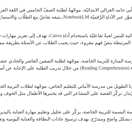
بي حامد الغزالي الابتدائيّة، موجّهةٌ لطلبة الصفّ الخامس في اللغة العر
البطاقة الساحرة” بطريقة تفاعليّة وجاذبة عبر فيديو مصوَّر عبر الأداة
أعدّت المعلمة هناء أبو طير من مدرسة السواحرة الابتدائية ل
لية المرتبطة بنصّ فهم مقروء، حيث يجيب الطلاب عن الأسئلة بطريقة م
الإنجليزية. يركّز الدرس على تنمية مهارات فهم المقروء (Reading Comprehension) 
ة سونا الطويل من مدرسة الأماني للتعليم الخاص، موجّهة لطلاب التربية 
ر. تركّز القصة على المشاعر التي قد يختبرها الأطفال مثل الخوف وال
البسمة للتربية الخاصة، يركّز على تحليل وتعليم مهارة العناية باليدين
فيديو خطوات المهارة بشكل واضح ومتدرّج، بهدف ترسيخ عادات النظافة والعناية اليومي