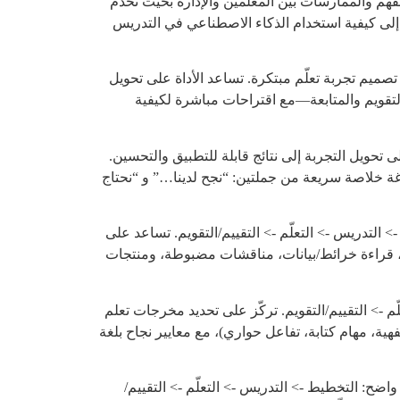
فهم والممارسات بين المعلمين والإدارة بحيث تخدم
ين إلى كيفية استخدام الذكاء الاصطناعي في التدريس
ة والأوامر الجاهزة (prompts) التي ترافقه خطوة بخطوة في تصميم تجربة تعلّم مبتكرة. تساعد الأداة على تحويل
التقويم والمتابعة—مع اقتراحات مباشرة لكيفية
تحويل التجربة إلى نتائج قابلة للتطبيق والتحسين.
صياغة خلاصة سريعة من جملتين: “نجح لدينا…” و “نحتاج
 التدريس -> التعلّم -> التقييم/التقويم. تساعد على
ات، قراءة خرائط/بيانات، مناقشات مضبوطة، ومنتجات
م -> التقييم/التقويم. تركّز على تحديد مخرجات تعلم
ة، مهام كتابة، تفاعل حواري)، مع معايير نجاح بلغة
اضح: التخطيط -> التدريس -> التعلّم -> التقييم/