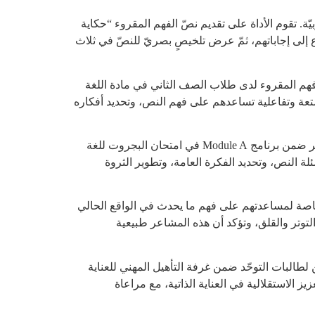
بيّة. تقوم الأداة على تقديم نصّ الفهم المقروء “حكاية
ِ الرَّقميّة NotebookLM، يتبعه نقاشٌ مع الطلّاب والاستماع إلى إجاباتهم، ثمّ عرض تلخيصٍ بصريّ للنصّ في ثلاث
لبنين لعبةً تفاعليّة باستخدام أداة Canva، تهدف إلى تعزيز مهارات فهم المقروء لدى طلاب الصف الثاني في مادة اللغة
متعة وتفاعلية تساعدهم على فهم النص، وتحديد أفكاره
أداة تعليمية من إعداد المعلمة شاهيناز أبو عيد من مدرسة المنارة للتربية الخاصة، موجّهة لطلبة الصفين العاشر والحادي عشر ضمن برنامج Module A في امتحان البجروت للغة
من خلال تدريب الطلبة على الإجابة عن أسئلة النص، وتحديد الفكرة العامة، وتطوير الثروة
الخاصة لمساعدتهم على فهم ما يحدث في الواقع الحالي
توتر والقلق، وتؤكد أن هذه المشاعر طبيعية
 لطالبات التوحّد ضمن غرفة التأهيل المهني للعناية
ة وتعزيز الاستقلالية في العناية الذاتية، مع مراعاة