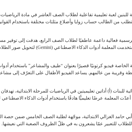
بنين لعبة تعليمية تفاعلية لطلاب الصف العاشر في مادة الرياضيات، ته
تطلب من الطالب حساب زوايا وأضلاع مثلثات مختلفة باستخدام القوانين 
ية فعالية داعمة عاطفيًا لطلاب الصف الرابع، هدفت إلى توفير مس
الخاصة فيديو كرتونيًا قصيرًا بعنوان “طيف والمشاعر” باستخدام أدو
يطة وقريبة من عالمهم. يساعد الفيديو الأطفال على التعرّف إلى مشاع
ية للبنات (أ) أداتين تعليميتين في الرياضيات للمرحلة الابتدائية، تهدفا
بي حامد الغزالي الابتدائية، موجّهة لطلبة الصف الخامس ضمن حصة الت
دف إتاحة مساحة آمنة للطلاب للتعبير عمّا يشعرون به في ظلّ الظروف الصعبة التي 